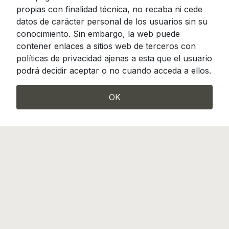
propias con finalidad técnica, no recaba ni cede
datos de carácter personal de los usuarios sin su
conocimiento. Sin embargo, la web puede
contener enlaces a sitios web de terceros con
políticas de privacidad ajenas a esta que el usuario
podrá decidir aceptar o no cuando acceda a ellos.
OK
Camino de Hormigueras 119-121, Madrid 28031
info@incotrading.net
|
Tel.: (+34) 913 807 490
Incotrading es miembro de FENIN, Federación
Española de Empresas de Tecnología Sanitaria
2026 Incotrading, S.A.
Todos
Política de privacidad |
los derechos reservados