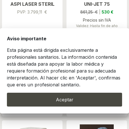
ASPI LASER STERIL
UNI-JET 75
PVP: 3.799,11 €
861,25 €
|
530 €
Precios sin IVA
Validez: Hasta fin de año
Aviso importante
Esta página está dirigida exclusivamente a
profesionales sanitarios. La información contenida
está diseñada para apoyar la labor médica y
requiere formación profesional para su adecuada
interpretación. Al hacer clic en 'Aceptar', confirmas
UNI-JET 75
UNI-JET 75 2V
que eres un profesional sanitario.
CARENADO
2.231,15 €
|
1.095 €
1.515,63 €
|
915 €
Aceptar
Precios sin IVA
Precios sin IVA
Validez: Hasta fin de año
Validez: Hasta fin de año