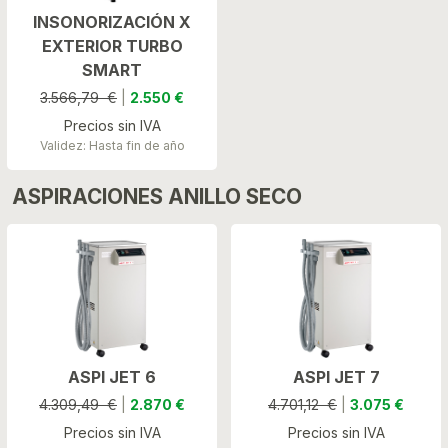
INSONORIZACIÓN X
EXTERIOR TURBO
SMART
3.566,79 €
|
2.550 €
Precios sin IVA
Validez: Hasta fin de año
ASPIRACIONES ANILLO SECO
ASPI JET 6
ASPI JET 7
4.309,49 €
|
2.870 €
4.701,12 €
|
3.075 €
Precios sin IVA
Precios sin IVA