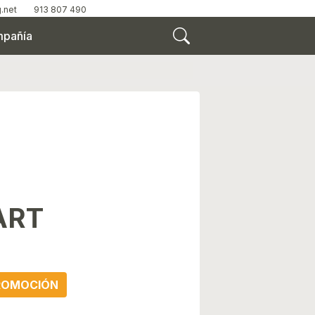
.net
913 807 490
pañía
ART
ROMOCIÓN