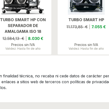
TURBO SMART HP CON
TURBO SMART HP
SEPARADOR DE
11.173,85 €
|
7.055 €
AMALGAMA ISO 18
12.584,13 €
|
8.030 €
Precios sin IVA
Precios sin IVA
Validez: Hasta fin de año
Validez: Hasta fin de año
 finalidad técnica, no recaba ni cede datos de carácter per
nlaces a sitios web de terceros con políticas de privacidad
los.
Incotrading es miembro de FENIN,
Federación Española de Empresas de