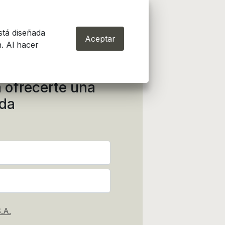
stá diseñada
Aceptar
. Al hacer
 ofrecerte una
ida
.A.