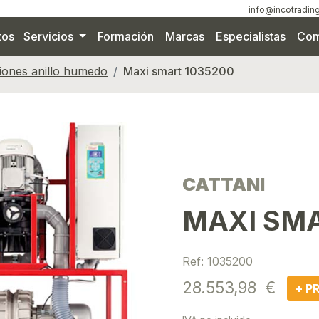
info@incotrading
tos
Servicios
Formación
Marcas
Especialistas
Com
iones anillo humedo
Maxi smart 1035200
CATTANI
MAXI SM
Ref: 1035200
28.553,98 €
+ P