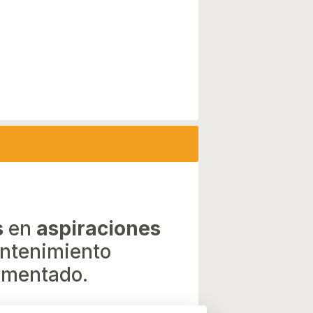
s
en
aspiraciones
ntenimiento
mentado.
sta el 31-12-2026