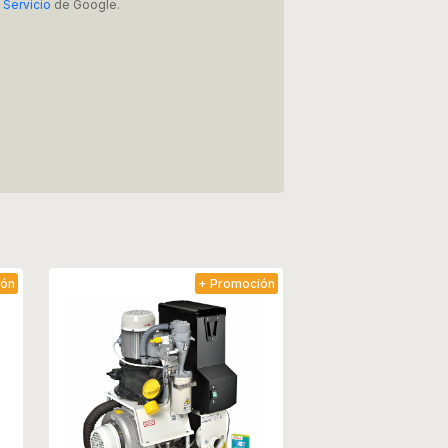
 Servicio
de Google.
ión
+ Promoción