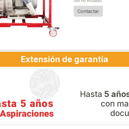
IVA no incluido.
Contactar
Extensión de garantía
Hasta
5 año
con ma
docu
Válido ha