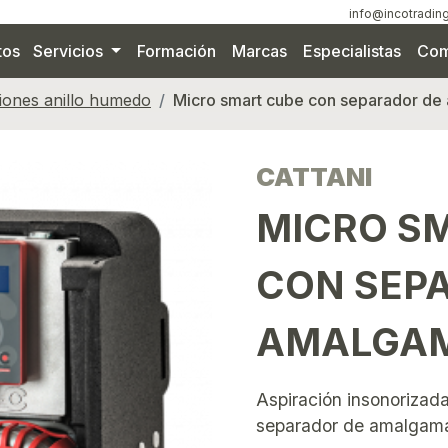
info@incotrading
tos
Servicios
Formación
Marcas
Especialistas
Com
iones anillo humedo
Micro smart cube con separador de
CATTANI
MICRO S
CON SEP
AMALGAM
Aspiración insonorizada
separador de amalgam