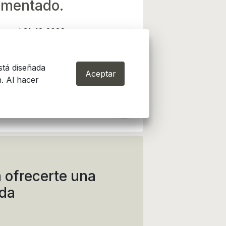
mentado.
sta el 31-12-2026
stá diseñada
Aceptar
. Al hacer
 ofrecerte una
ida