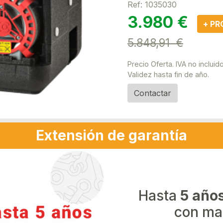
Ref: 1035030
3.980 €
+ P
5.848,91 €
Precio Oferta. IVA no incluido
Validez hasta fin de año.
Contactar
Extensión de garantía
Hasta
5 año
con ma