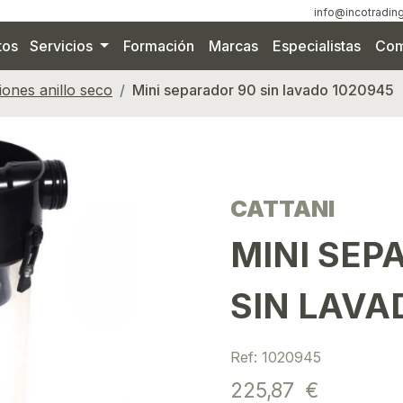
info@incotrading
tos
Servicios
Formación
Marcas
Especialistas
Com
iones anillo seco
Mini separador 90 sin lavado 1020945
CATTANI
MINI SEP
SIN LAVA
Ref: 1020945
225,87 €