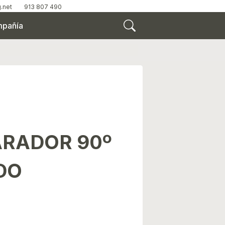
.net
913 807 490
pañía
ARADOR 90º
DO