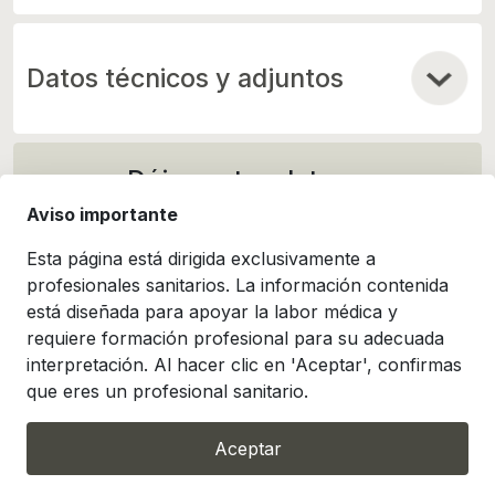
Datos técnicos y adjuntos
Déjanos tus datos y
contactaremos contigo para
Aviso importante
ofrecerte una demostración o
Esta página está dirigida exclusivamente a
presupuesto a medida
profesionales sanitarios. La información contenida
está diseñada para apoyar la labor médica y
requiere formación profesional para su adecuada
interpretación. Al hacer clic en 'Aceptar', confirmas
que eres un profesional sanitario.
Aceptar