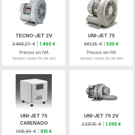
TECNO-JET 2V
UNI-JET 75
2.486,27 €
|
1.460 €
861,25 €
|
530 €
Precios sin IVA
Precios sin IVA
Validez: Hasta fin de año
Validez: Hasta fin de año
UNI-JET 75
UNI-JET 75 2V
CARENADO
2.231,15 €
|
1.095 €
1.515,63 €
|
915 €