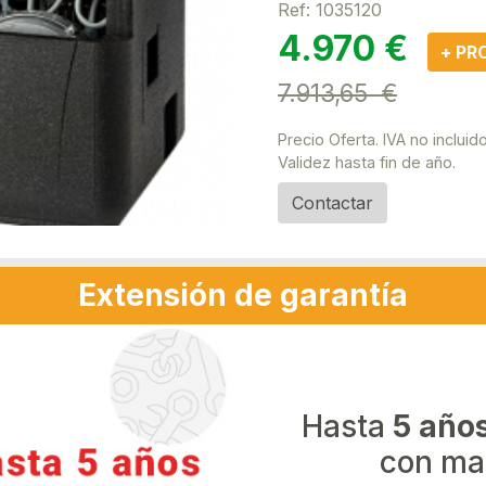
Ref: 1035120
4.970 €
+ P
7.913,65 €
Precio Oferta. IVA no incluido
Validez hasta fin de año.
Contactar
Extensión de garantía
Hasta
5 año
con ma