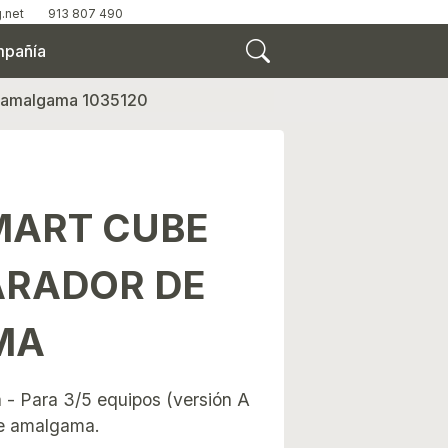
.net
913 807 490
pañía
e amalgama 1035120
MART CUBE
ARADOR DE
MA
 - Para 3/5 equipos (versión A
de amalgama.