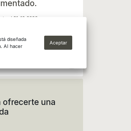
mentado.
sta el 31-12-2026
stá diseñada
Aceptar
. Al hacer
 ofrecerte una
ida