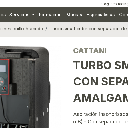
info@incotrading
tos
Servicios
Formación
Marcas
Especialistas
Com
iones anillo humedo
Turbo smart cube con separador d
CATTANI
TURBO S
CON SEP
AMALGA
Aspiración insonorizada
o B) - Con separador 