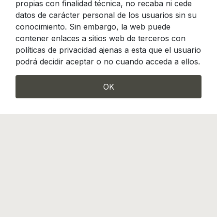
propias con finalidad técnica, no recaba ni cede
datos de carácter personal de los usuarios sin su
conocimiento. Sin embargo, la web puede
contener enlaces a sitios web de terceros con
políticas de privacidad ajenas a esta que el usuario
podrá decidir aceptar o no cuando acceda a ellos.
OK
Camino de Hormigueras 119-121, Madrid 28031
info@incotrading.net
|
Tel.: (+34) 913 807 490
Incotrading es miembro de FENIN, Federación
Española de Empresas de Tecnología Sanitaria
2026 Incotrading, S.A.
Todos
Política de privacidad |
los derechos reservados
Política de cookies y calidad |