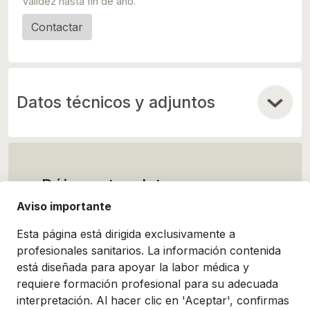
Validez hasta fin de año.
Contactar
Datos técnicos y adjuntos
Déjanos tus datos y
contactaremos contigo para
Aviso importante
ofrecerte una demostración
Esta página está dirigida exclusivamente a
o presupuesto a medida
profesionales sanitarios. La información contenida
está diseñada para apoyar la labor médica y
requiere formación profesional para su adecuada
interpretación. Al hacer clic en 'Aceptar', confirmas