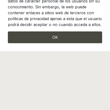
datos de carácter personal de los usuarios sin su
conocimiento. Sin embargo, la web puede
contener enlaces a sitios web de terceros con
políticas de privacidad ajenas a esta que el usuario
podrá decidir aceptar o no cuando acceda a ellos.
OK
Camino de Hormigueras 119-121, Madrid 28031
info@incotrading.net
|
Tel.: (+34) 913 807 490
Incotrading es miembro de FENIN, Federación
Española de Empresas de Tecnología Sanitaria
2026 Incotrading, S.A.
Todos
Política de privacidad |
los derechos reservados
Política de cookies y calidad |
Aviso legal