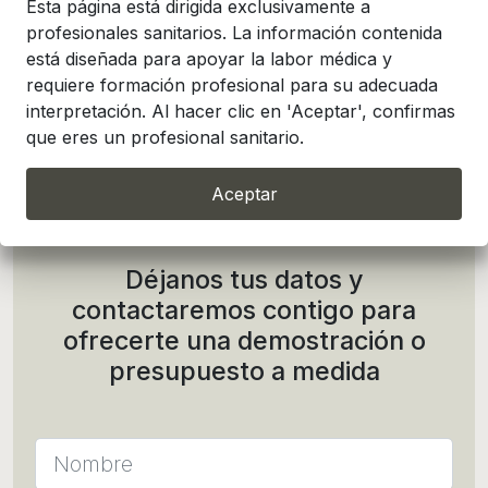
con mantenimiento
Esta página está dirigida exclusivamente a
documentado.
profesionales sanitarios. La información contenida
está diseñada para apoyar la labor médica y
requiere formación profesional para su adecuada
Válido hasta el 31-12-2026
interpretación. Al hacer clic en 'Aceptar', confirmas
que eres un profesional sanitario.
Datos técnicos y adjuntos
Aceptar
Déjanos tus datos y
contactaremos contigo para
ofrecerte una demostración o
presupuesto a medida