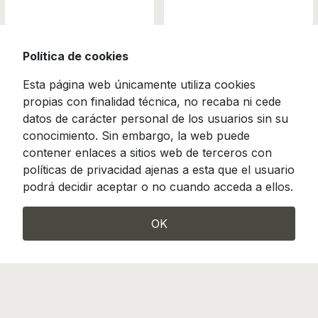
Política de cookies
Esta página web únicamente utiliza cookies
propias con finalidad técnica, no recaba ni cede
datos de carácter personal de los usuarios sin su
conocimiento. Sin embargo, la web puede
contener enlaces a sitios web de terceros con
políticas de privacidad ajenas a esta que el usuario
podrá decidir aceptar o no cuando acceda a ellos.
OK
Camino de Hormigueras 119-121, Madrid 28031
info@incotrading.net
|
Tel.: (+34) 913 807 490
Incotrading es miembro de FENIN, Federación