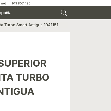
.net
913 807 490
pañía
ita Turbo Smart Antigua 1041151
 SUPERIOR
ITA TURBO
NTIGUA