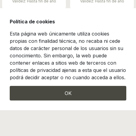
Validez: Hasta fin de año
Validez: Hasta fin de año
Política de cookies
Esta página web únicamente utiliza cookies
propias con finalidad técnica, no recaba ni cede
datos de carácter personal de los usuarios sin su
conocimiento. Sin embargo, la web puede
contener enlaces a sitios web de terceros con
políticas de privacidad ajenas a esta que el usuario
podrá decidir aceptar o no cuando acceda a ellos.
OK
Camino de Hormigueras 119-121, Madrid 28031
info@incotrading.net
|
Tel.: (+34) 913 807 490
Incotrading es miembro de FENIN, Federación