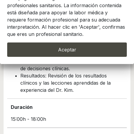
Temario
profesionales sanitarios. La información contenida
está diseñada para apoyar la labor médica y
Introducción: Breve presentación del sistema
requiere formación profesional para su adecuada
RAY 5D.
interpretación. Al hacer clic en 'Aceptar', confirmas
Diagnóstico: Aplicación de imágenes 5D para
que eres un profesional sanitario.
el diagnóstico clínico (visualización ósea y
segmentación anatómica).
Aceptar
Toma de decisiones: Planificación del
tratamiento y flujos de trabajo para la toma
de decisiones clínicas.
Resultados: Revisión de los resultados
clínicos y las lecciones aprendidas de la
experiencia del Dr. Kim.
Duración
15:00h - 18:00h