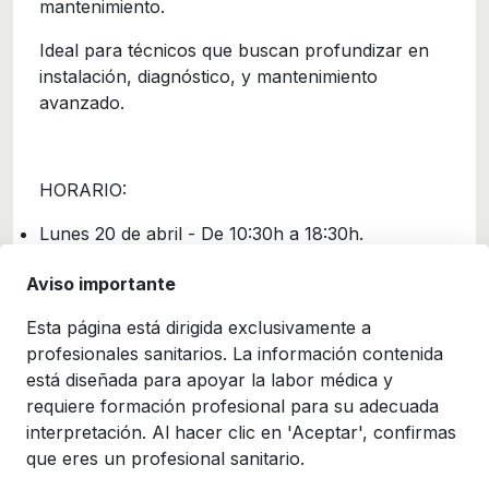
mantenimiento.
Ideal para técnicos que buscan profundizar en
instalación, diagnóstico, y mantenimiento
avanzado.
HORARIO:
Lunes 20 de abril - De 10:30h a 18:30h.
Martes 21 de abril - De 09:00h a 17:00h.
Aviso importante
Esta página está dirigida exclusivamente a
Duración
profesionales sanitarios. La información contenida
está diseñada para apoyar la labor médica y
2 días
requiere formación profesional para su adecuada
interpretación. Al hacer clic en 'Aceptar', confirmas
Lugar
que eres un profesional sanitario.